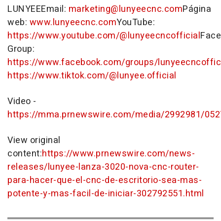
LUNYEEEmail:
marketing@lunyeecnc.com
Página
web:
www.lunyeecnc.com
YouTube:
https://www.youtube.com/@lunyeecncofficial
Face
Group:
https://www.facebook.com/groups/lunyeecncoffic
https://www.tiktok.com/@lunyee.official
Video -
https://mma.prnewswire.com/media/2992981/05
View original
content:
https://www.prnewswire.com/news-
releases/lunyee-lanza-3020-nova-cnc-router-
para-hacer-que-el-cnc-de-escritorio-sea-mas-
potente-y-mas-facil-de-iniciar-302792551.html