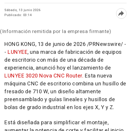
Sábado, 13 junio 2026
Publicado: 03:14
Abri
(Información remitida por la empresa firmante)
HONG KONG
,
13 de junio de 2026
/PRNewswire/ -
-
LUNYEE
, una marca de fabricación de equipos
de escritorio con más de una década de
experiencia, anunció hoy el lanzamiento de
LUNYEE 3020 Nova CNC Router.
Esta nueva
máquina CNC de escritorio combina un husillo de
fresado de 710 W, un diseño altamente
preensamblado y guías lineales y husillos de
bolas de grado industrial en los ejes X, Y y Z.
Está diseñada para simplificar el montaje,
aumentar la potencia de corte y facilitar el inicio