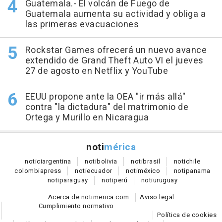
Guatemala.- El volcán de Fuego de
Guatemala aumenta su actividad y obliga a
las primeras evacuaciones
Rockstar Games ofrecerá un nuevo avance
extendido de Grand Theft Auto VI el jueves
27 de agosto en Netflix y YouTube
EEUU propone ante la OEA "ir más allá"
contra "la dictadura" del matrimonio de
Ortega y Murillo en Nicaragua
noti
mérica
notici
argentina
noti
bolivia
noti
brasil
noti
chile
colombia
press
noti
ecuador
noti
méxico
noti
panama
noti
paraguay
noti
perú
noti
uruguay
Acerca de notimerica.com
Aviso legal
Cumplimiento normativo
Política de cookies