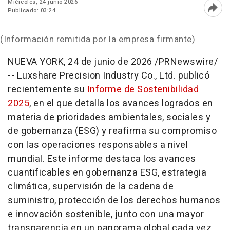
Miércoles, 24 junio 2026
Publicado: 03:24
Abri
(Información remitida por la empresa firmante)
NUEVA YORK
,
24 de junio de 2026
/PRNewswire/
-- Luxshare Precision Industry Co., Ltd. publicó
recientemente su
Informe de Sostenibilidad
2025
, en el que detalla los avances logrados en
materia de prioridades ambientales, sociales y
de gobernanza (ESG) y reafirma su compromiso
con las operaciones responsables a nivel
mundial. Este informe destaca los avances
cuantificables en gobernanza ESG, estrategia
climática, supervisión de la cadena de
suministro, protección de los derechos humanos
e innovación sostenible, junto con una mayor
transparencia en un panorama global cada vez