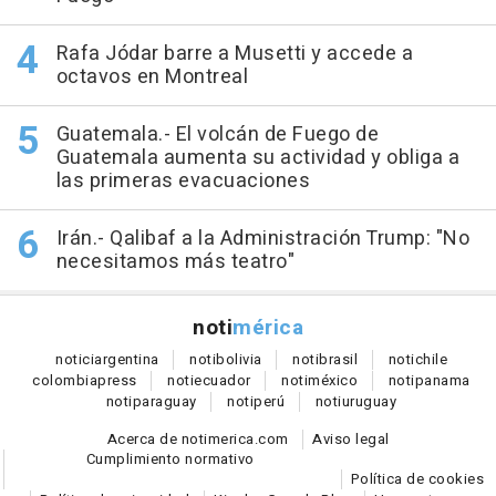
Rafa Jódar barre a Musetti y accede a
octavos en Montreal
Guatemala.- El volcán de Fuego de
Guatemala aumenta su actividad y obliga a
las primeras evacuaciones
Irán.- Qalibaf a la Administración Trump: "No
necesitamos más teatro"
noti
mérica
notici
argentina
noti
bolivia
noti
brasil
noti
chile
colombia
press
noti
ecuador
noti
méxico
noti
panama
noti
paraguay
noti
perú
noti
uruguay
Acerca de notimerica.com
Aviso legal
Cumplimiento normativo
Política de cookies