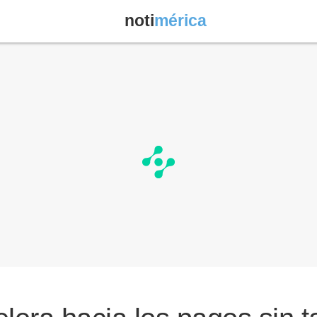
noti
mérica