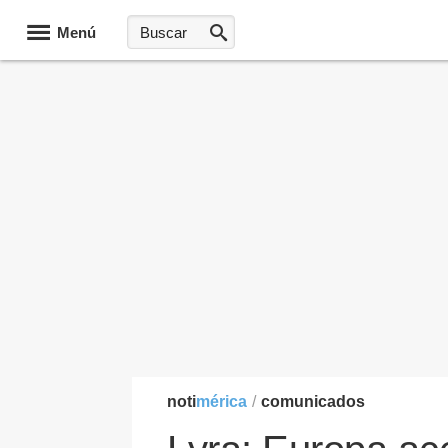
Menú
noti
mérica
/
comunicados