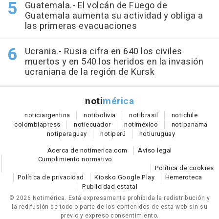
Guatemala.- El volcán de Fuego de
Guatemala aumenta su actividad y obliga a
las primeras evacuaciones
Ucrania.- Rusia cifra en 640 los civiles
muertos y en 540 los heridos en la invasión
ucraniana de la región de Kursk
noti
mérica
notici
argentina
noti
bolivia
noti
brasil
noti
chile
colombia
press
noti
ecuador
noti
méxico
noti
panama
noti
paraguay
noti
perú
noti
uruguay
Acerca de notimerica.com
Aviso legal
Cumplimiento normativo
Política de cookies
Política de privacidad
Kiosko Google Play
Hemeroteca
Publicidad estatal
© 2026 Notimérica.
Está expresamente prohibida la redistribución y
la redifusión de todo o parte de los contenidos de esta web sin su
previo y expreso consentimiento.