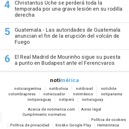
Christantus Uche se perderá toda la
temporada por una grave lesión en su rodilla
derecha
Guatemala.- Las autoridades de Guatemala
anuncian el fin de la erupción del volcán de
Fuego
El Real Madrid de Mourinho sigue su puesta
a punto en Budapest ante el Ferencvaros
noti
mérica
notici
argentina
noti
bolivia
noti
brasil
noti
chile
colombia
press
noti
ecuador
noti
méxico
noti
panama
noti
paraguay
noti
perú
noti
uruguay
Acerca de notimerica.com
Aviso legal
Cumplimiento normativo
Política de cookies
Política de privacidad
Kiosko Google Play
Hemeroteca