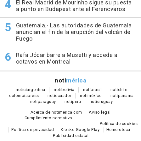
El Real Madrid de Mourinho sigue su puesta
a punto en Budapest ante el Ferencvaros
Guatemala.- Las autoridades de Guatemala
anuncian el fin de la erupción del volcán de
Fuego
Rafa Jódar barre a Musetti y accede a
octavos en Montreal
noti
mérica
notici
argentina
noti
bolivia
noti
brasil
noti
chile
colombia
press
noti
ecuador
noti
méxico
noti
panama
noti
paraguay
noti
perú
noti
uruguay
Acerca de notimerica.com
Aviso legal
Cumplimiento normativo
Política de cookies
Política de privacidad
Kiosko Google Play
Hemeroteca
Publicidad estatal