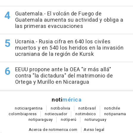
Guatemala.- El volcán de Fuego de
Guatemala aumenta su actividad y obliga a
las primeras evacuaciones
Ucrania.- Rusia cifra en 640 los civiles
muertos y en 540 los heridos en la invasión
ucraniana de la región de Kursk
EEUU propone ante la OEA "ir más allá"
contra "la dictadura" del matrimonio de
Ortega y Murillo en Nicaragua
noti
mérica
notici
argentina
noti
bolivia
noti
brasil
noti
chile
colombia
press
noti
ecuador
noti
méxico
noti
panama
noti
paraguay
noti
perú
noti
uruguay
Acerca de notimerica.com
Aviso legal