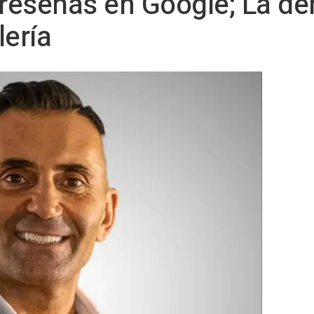
 reseñas en Google; La d
lería