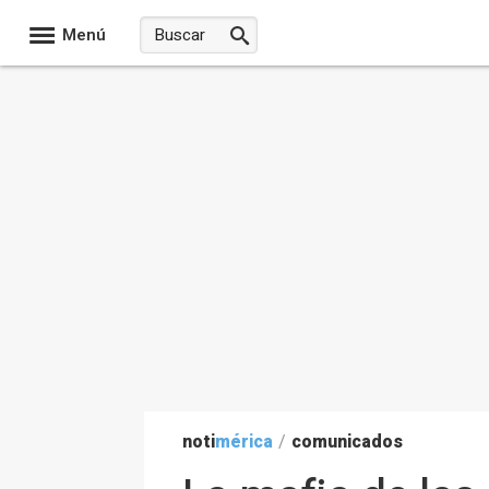
Menú
noti
mérica
/
comunicados