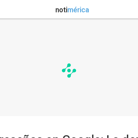
noti
mérica