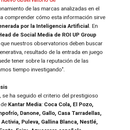
l
nuevo observatorio de
onamiento de las marcas analizadas en el
usca comprender cómo esta información sirve
enerada por la Inteligencia Artificial
. En
Head de Social Media de ROI UP Group
o que nuestros observatorios deben buscar
Generativa, resultado de la entrada en juego
puede tener sobre la reputación de las
amos tiempo investigando".
sis
 se ha seguido el criterio del prestigioso
"
de
Kantar Media
:
Coca Cola, El Pozo,
pofrío, Danone, Gallo, Casa Tarradellas,
ctivia, Puleva, Gallina Blanca, Nestlé,