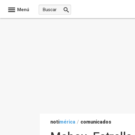
Menú
noti
mérica
/
comunicados