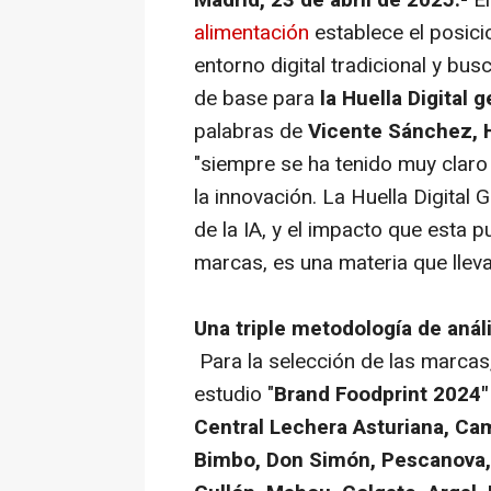
Madrid, 23 de abril de 2025.-
E
alimentación
establece el posici
entorno digital tradicional y b
de base para
la Huella Digital g
palabras de
Vicente Sánchez, 
"siempre se ha tenido muy clar
la innovación. La Huella Digital 
de la IA, y el impacto que esta 
marcas, es una materia que llev
Una triple metodología de análi
Para la selección de las marcas,
estudio "
Brand Foodprint 2024
Central Lechera Asturiana, Cam
Bimbo, Don Simón, Pescanova, A