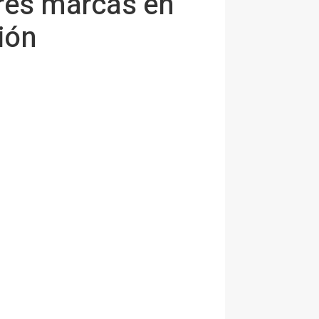
ores marcas en
ión