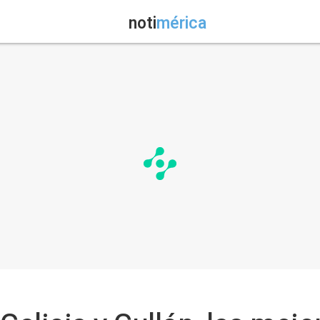
noti
mérica