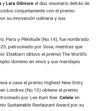
a
y
Lara Gilmore
el dúo visionario detrás de
ocidos conjuntamente con el premio
r su innovación culinaria y sus
anc Paris y Plénitude (No.14), fue nombrado
025, patrocinado por Sosa, mientras que
r Etxebarri obtuvo el premio The World's
plio dominio en vinos y sus maridajes
leva a casa el premio Highest New Entry
i
en Londres (No.15) obtiene el premio
atrocinado por
Lee Kum Kee
.
Celele
en
mio Sustainable Restaurant Award por su