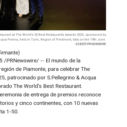
taurant at The World’s 50 Best Restaurants awards 2025, sponsored by
cqua Panna, held in Turin, Region of Piedmont, Italy on the 19th June.
- 50 BEST/PR NEWSWIRE
firmante)
25
/PRNewswire/ -- El mundo de la
 región de Piamonte, para celebrar The
5, patrocinado por S.Pellegrino &
Acqua
ado The World's Best Restaurant.
 ceremonia de entrega de premios reconoce
ritorios y cinco continentes, con 10 nuevas
sta 1-50.