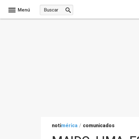
Menú
noti
mérica
/
comunicados