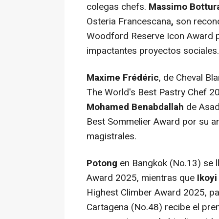
colegas chefs.
Massimo Bottur
Osteria Francescana
,
son recon
Woodford Reserve Icon Award po
impactantes proyectos sociales.
Maxime Frédéric
, de Cheval Bl
The World's Best Pastry Chef 2
Mohamed Benabdallah
de Asado
Best Sommelier Award por su am
magistrales.
Potong
en
Bangkok
(No.13) se l
Award 2025, mientras que
Ikoy
Highest Climber Award 2025, p
Cartagena (No.48) recibe el pre