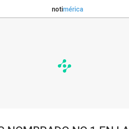
noti
mérica