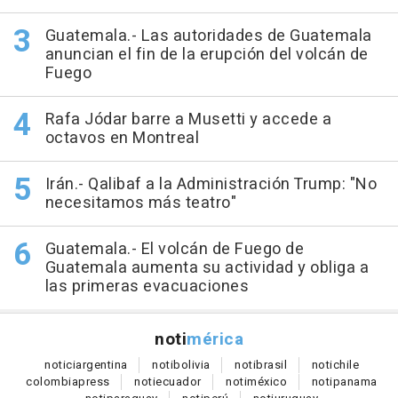
Guatemala.- Las autoridades de Guatemala
anuncian el fin de la erupción del volcán de
Fuego
Rafa Jódar barre a Musetti y accede a
octavos en Montreal
Irán.- Qalibaf a la Administración Trump: "No
necesitamos más teatro"
Guatemala.- El volcán de Fuego de
Guatemala aumenta su actividad y obliga a
las primeras evacuaciones
noti
mérica
notici
argentina
noti
bolivia
noti
brasil
noti
chile
colombia
press
noti
ecuador
noti
méxico
noti
panama