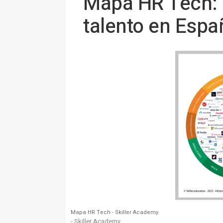
Mapa HR Tech: l
talento en Españ
Mapa HR Tech - Skiller Academy.
- Skiller Academy