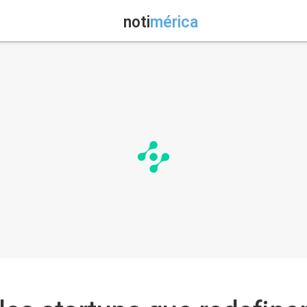
noti
mérica