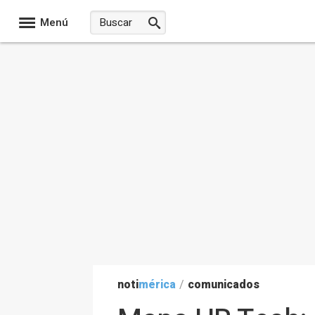
Menú
noti
mérica
/
comunicados