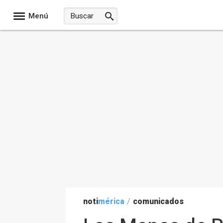
Menú
noti
mérica
/
comunicados