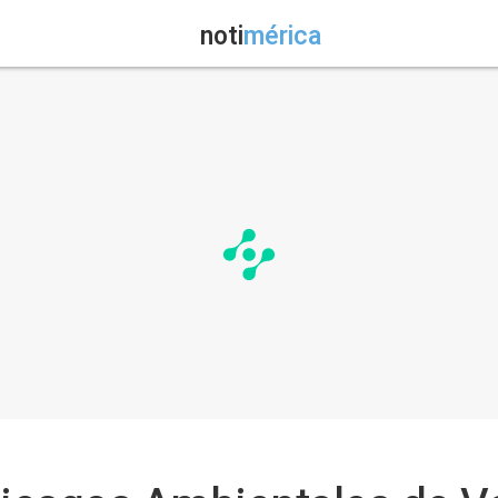
noti
mérica