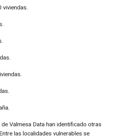
 viviendas.
s.
s.
ndas.
iviendas.
das.
aña.
s de Valmesa Data han identificado otras
Entre las localidades vulnerables se