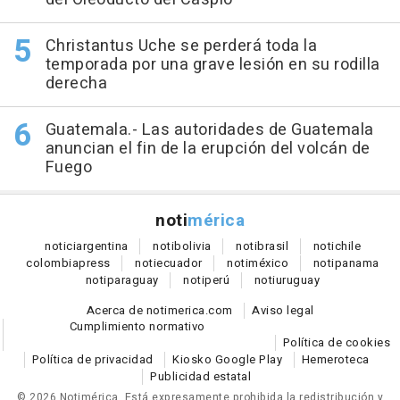
Christantus Uche se perderá toda la
temporada por una grave lesión en su rodilla
derecha
Guatemala.- Las autoridades de Guatemala
anuncian el fin de la erupción del volcán de
Fuego
noti
mérica
notici
argentina
noti
bolivia
noti
brasil
noti
chile
colombia
press
noti
ecuador
noti
méxico
noti
panama
noti
paraguay
noti
perú
noti
uruguay
Acerca de notimerica.com
Aviso legal
Cumplimiento normativo
Política de cookies
Política de privacidad
Kiosko Google Play
Hemeroteca
Publicidad estatal
© 2026 Notimérica.
Está expresamente prohibida la redistribución y