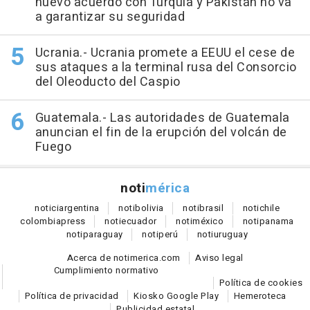
nuevo acuerdo con Turquía y Pakistán no va
a garantizar su seguridad
Ucrania.- Ucrania promete a EEUU el cese de
sus ataques a la terminal rusa del Consorcio
del Oleoducto del Caspio
Guatemala.- Las autoridades de Guatemala
anuncian el fin de la erupción del volcán de
Fuego
noti
mérica
notici
argentina
noti
bolivia
noti
brasil
noti
chile
colombia
press
noti
ecuador
noti
méxico
noti
panama
noti
paraguay
noti
perú
noti
uruguay
Acerca de notimerica.com
Aviso legal
Cumplimiento normativo
Política de cookies
Política de privacidad
Kiosko Google Play
Hemeroteca
Publicidad estatal