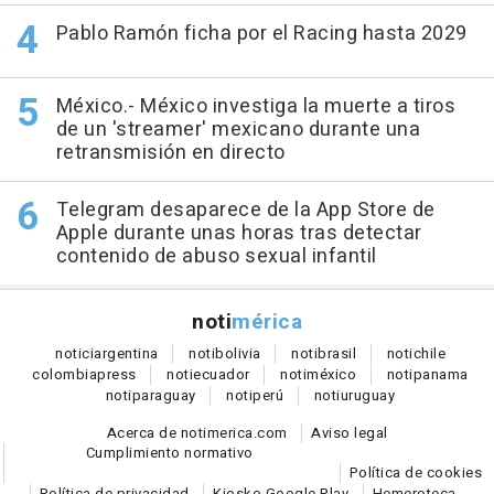
Pablo Ramón ficha por el Racing hasta 2029
México.- México investiga la muerte a tiros
de un 'streamer' mexicano durante una
retransmisión en directo
Telegram desaparece de la App Store de
Apple durante unas horas tras detectar
contenido de abuso sexual infantil
noti
mérica
notici
argentina
noti
bolivia
noti
brasil
noti
chile
colombia
press
noti
ecuador
noti
méxico
noti
panama
noti
paraguay
noti
perú
noti
uruguay
Acerca de notimerica.com
Aviso legal
Cumplimiento normativo
Política de cookies
Política de privacidad
Kiosko Google Play
Hemeroteca