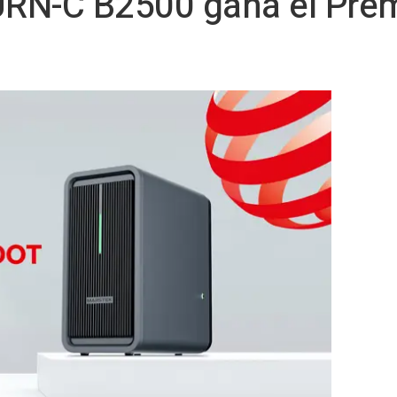
N-C B2500 gana el Prem