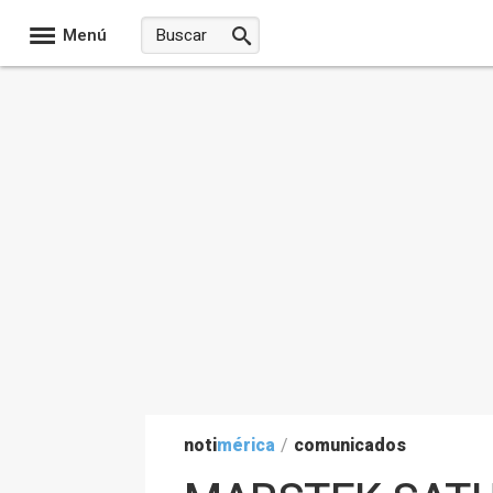
Menú
noti
mérica
/
comunicados