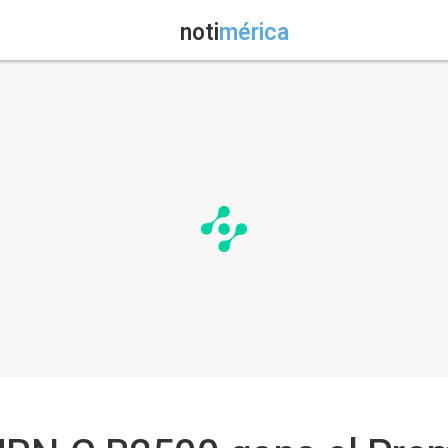
noti
mérica