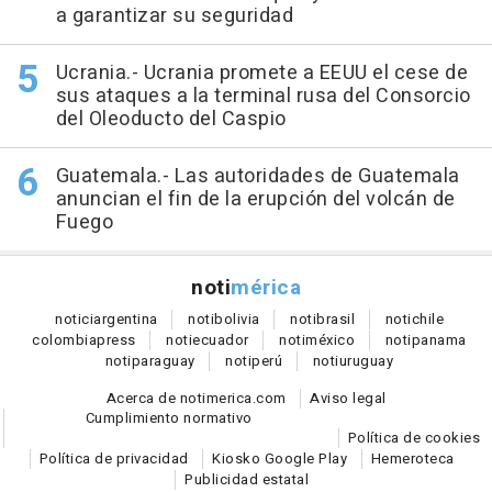
a garantizar su seguridad
Ucrania.- Ucrania promete a EEUU el cese de
sus ataques a la terminal rusa del Consorcio
del Oleoducto del Caspio
Guatemala.- Las autoridades de Guatemala
anuncian el fin de la erupción del volcán de
Fuego
noti
mérica
notici
argentina
noti
bolivia
noti
brasil
noti
chile
colombia
press
noti
ecuador
noti
méxico
noti
panama
noti
paraguay
noti
perú
noti
uruguay
Acerca de notimerica.com
Aviso legal
Cumplimiento normativo
Política de cookies
Política de privacidad
Kiosko Google Play
Hemeroteca
Publicidad estatal