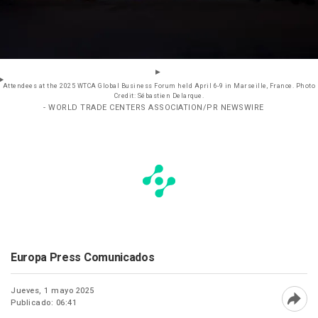
Attendees at the 2025 WTCA Global Business Forum held April 6-9 in Marseille, France. Photo
Credit: Sébastien Delarque.
- WORLD TRADE CENTERS ASSOCIATION/PR NEWSWIRE
Europa Press Comunicados
Jueves, 1 mayo 2025
Publicado: 06:41
Abri