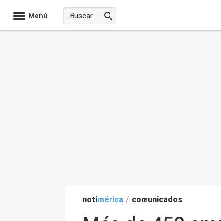
Menú
noti
mérica
/
comunicados