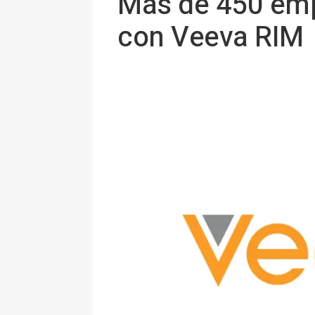
Más de 450 emp
con Veeva RIM