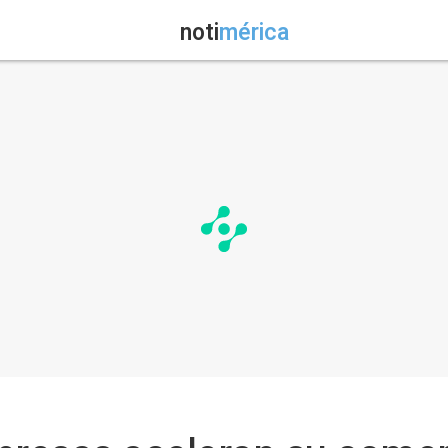
noti
mérica