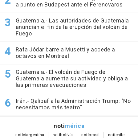
a punto en Budapest ante el Ferencvaros
Guatemala.- Las autoridades de Guatemala
anuncian el fin de la erupción del volcán de
Fuego
Rafa Jódar barre a Musetti y accede a
octavos en Montreal
Guatemala.- El volcán de Fuego de
Guatemala aumenta su actividad y obliga a
las primeras evacuaciones
Irán.- Qalibaf a la Administración Trump: "No
necesitamos más teatro"
noti
mérica
notici
argentina
noti
bolivia
noti
brasil
noti
chile