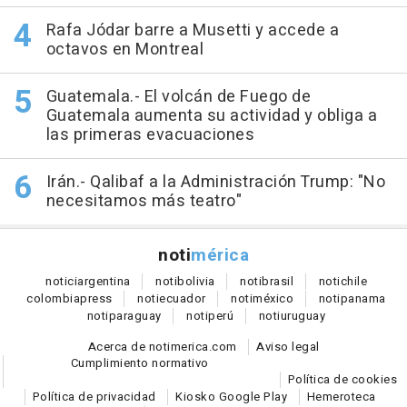
Rafa Jódar barre a Musetti y accede a
octavos en Montreal
Guatemala.- El volcán de Fuego de
Guatemala aumenta su actividad y obliga a
las primeras evacuaciones
Irán.- Qalibaf a la Administración Trump: "No
necesitamos más teatro"
noti
mérica
notici
argentina
noti
bolivia
noti
brasil
noti
chile
colombia
press
noti
ecuador
noti
méxico
noti
panama
noti
paraguay
noti
perú
noti
uruguay
Acerca de notimerica.com
Aviso legal
Cumplimiento normativo
Política de cookies
Política de privacidad
Kiosko Google Play
Hemeroteca