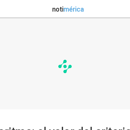
noti
mérica