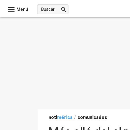
Menú
noti
mérica
/
comunicados