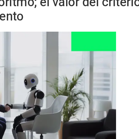
oritmo; el valor del crite
lento