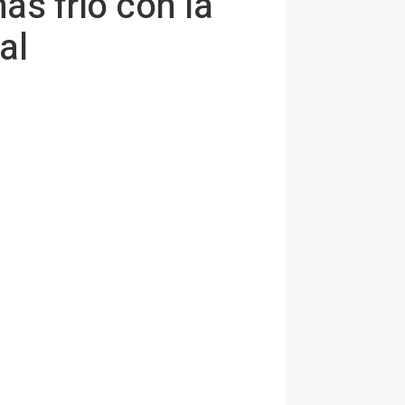
ás frío con la
al