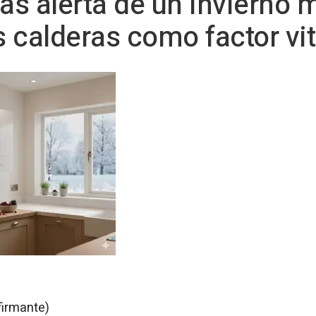
s alerta de un invierno m
s calderas como factor vit
firmante)