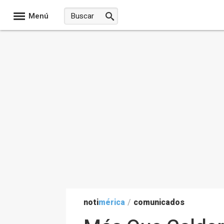
Menú
noti
mérica
/
comunicados