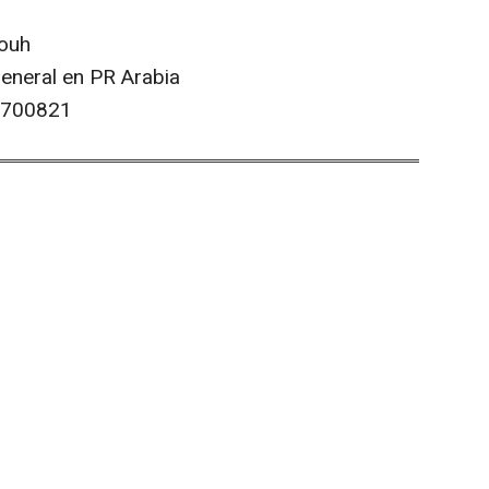
ouh
eneral en PR Arabia
07700821