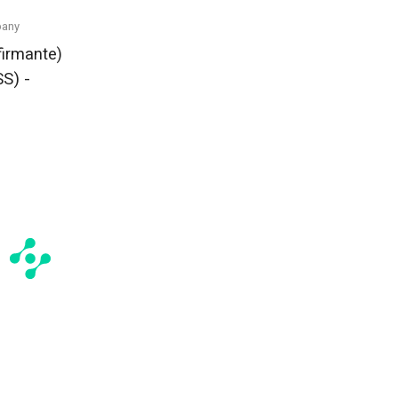
pany
firmante)
S) -