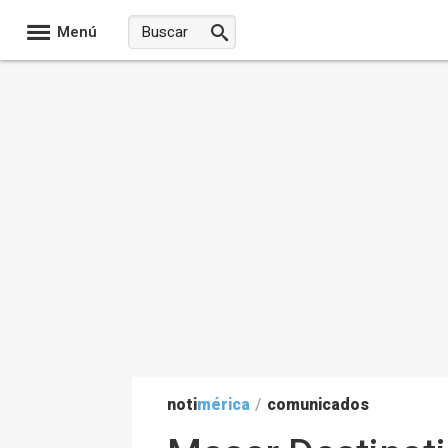
Menú
noti
mérica
/
comunicados