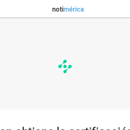
noti
mérica