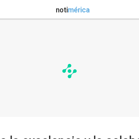
noti
mérica