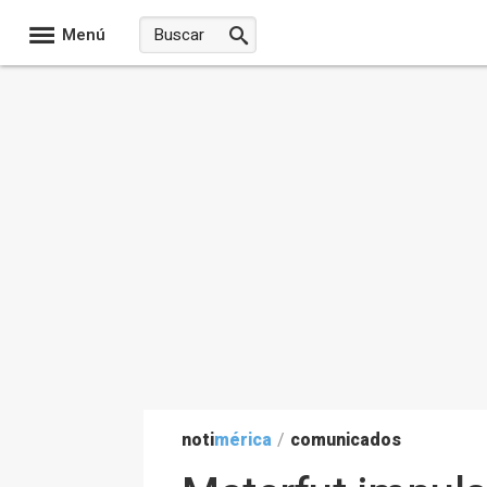
Menú
noti
mérica
/
comunicados