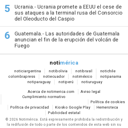
Ucrania.- Ucrania promete a EEUU el cese de
sus ataques a la terminal rusa del Consorcio
del Oleoducto del Caspio
Guatemala.- Las autoridades de Guatemala
anuncian el fin de la erupción del volcán de
Fuego
noti
mérica
notici
argentina
noti
bolivia
noti
brasil
noti
chile
colombia
press
noti
ecuador
noti
méxico
noti
panama
noti
paraguay
noti
perú
noti
uruguay
Acerca de notimerica.com
Aviso legal
Cumplimiento normativo
Política de cookies
Política de privacidad
Kiosko Google Play
Hemeroteca
Publicidad estatal
© 2026 Notimérica.
Está expresamente prohibida la redistribución y
la redifusión de todo o parte de los contenidos de esta web sin su