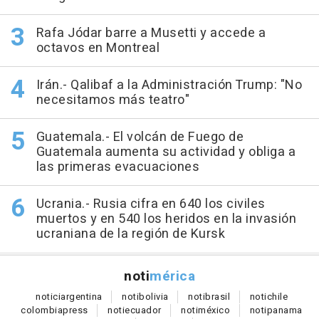
Rafa Jódar barre a Musetti y accede a
octavos en Montreal
Irán.- Qalibaf a la Administración Trump: "No
necesitamos más teatro"
Guatemala.- El volcán de Fuego de
Guatemala aumenta su actividad y obliga a
las primeras evacuaciones
Ucrania.- Rusia cifra en 640 los civiles
muertos y en 540 los heridos en la invasión
ucraniana de la región de Kursk
noti
mérica
notici
argentina
noti
bolivia
noti
brasil
noti
chile
colombia
press
noti
ecuador
noti
méxico
noti
panama