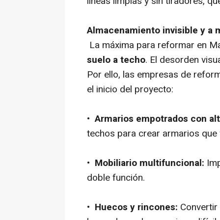
líneas limpias y sin tiradores, 
Almacenamiento invisible y a 
La máxima para reformar en Ma
suelo a techo
. El desorden vis
Por ello, las empresas de refor
el inicio del proyecto:
•
Armarios empotrados con al
techos para crear armarios que
•
Mobiliario multifuncional:
Imp
doble función.
•
Huecos y rincones:
Convertir