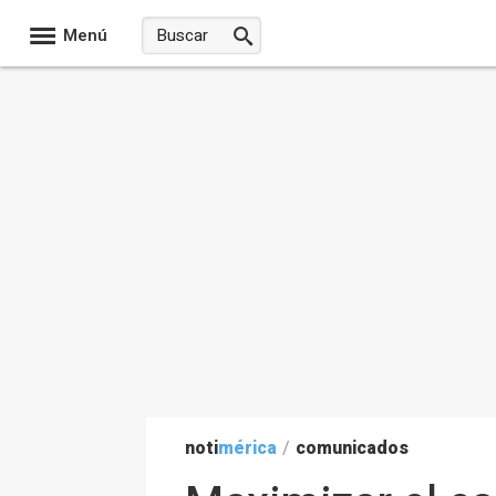
Menú
noti
mérica
/
comunicados