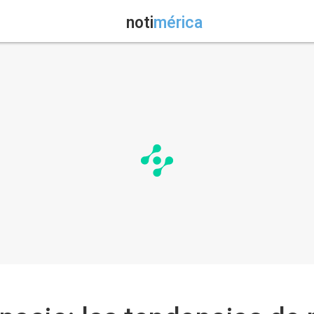
noti
mérica