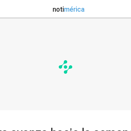
noti
mérica