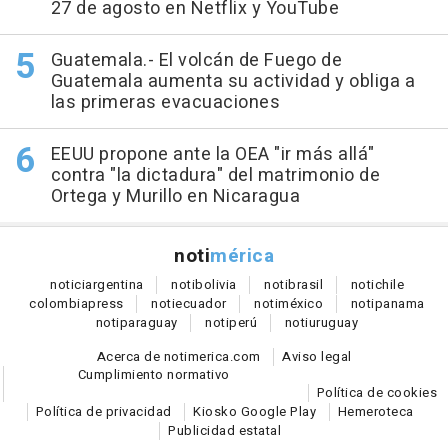
27 de agosto en Netflix y YouTube
Guatemala.- El volcán de Fuego de
Guatemala aumenta su actividad y obliga a
las primeras evacuaciones
EEUU propone ante la OEA "ir más allá"
contra "la dictadura" del matrimonio de
Ortega y Murillo en Nicaragua
noti
mérica
notici
argentina
noti
bolivia
noti
brasil
noti
chile
colombia
press
noti
ecuador
noti
méxico
noti
panama
noti
paraguay
noti
perú
noti
uruguay
Acerca de notimerica.com
Aviso legal
Cumplimiento normativo
Política de cookies
Política de privacidad
Kiosko Google Play
Hemeroteca
Publicidad estatal