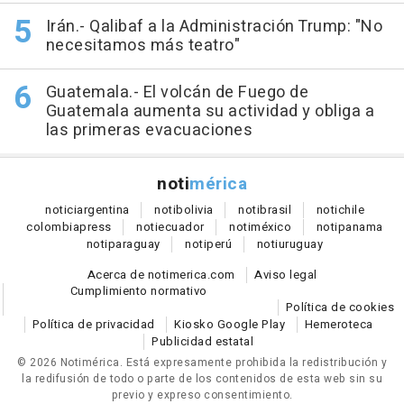
Irán.- Qalibaf a la Administración Trump: "No
necesitamos más teatro"
Guatemala.- El volcán de Fuego de
Guatemala aumenta su actividad y obliga a
las primeras evacuaciones
noti
mérica
notici
argentina
noti
bolivia
noti
brasil
noti
chile
colombia
press
noti
ecuador
noti
méxico
noti
panama
noti
paraguay
noti
perú
noti
uruguay
Acerca de notimerica.com
Aviso legal
Cumplimiento normativo
Política de cookies
Política de privacidad
Kiosko Google Play
Hemeroteca
Publicidad estatal
© 2026 Notimérica.
Está expresamente prohibida la redistribución y
la redifusión de todo o parte de los contenidos de esta web sin su
previo y expreso consentimiento.