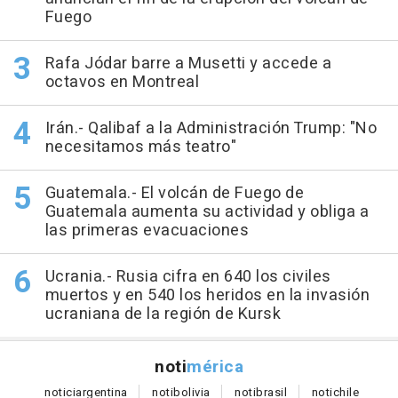
Fuego
Rafa Jódar barre a Musetti y accede a
octavos en Montreal
Irán.- Qalibaf a la Administración Trump: "No
necesitamos más teatro"
Guatemala.- El volcán de Fuego de
Guatemala aumenta su actividad y obliga a
las primeras evacuaciones
Ucrania.- Rusia cifra en 640 los civiles
muertos y en 540 los heridos en la invasión
ucraniana de la región de Kursk
noti
mérica
notici
argentina
noti
bolivia
noti
brasil
noti
chile