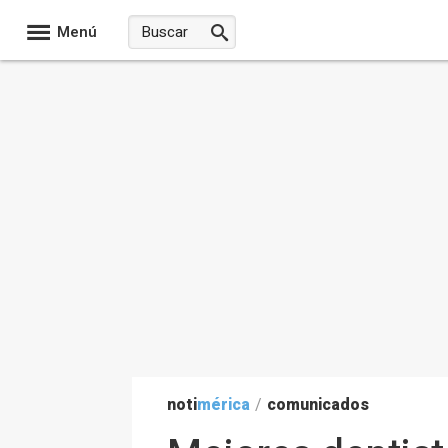
Menú
noti
mérica
/
comunicados