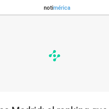
noti
mérica