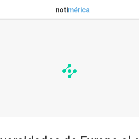
noti
mérica