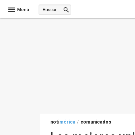
Menú
noti
mérica
/
comunicados