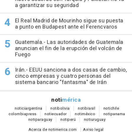
a garantizar su seguridad
El Real Madrid de Mourinho sigue su puesta
a punto en Budapest ante el Ferencvaros
Guatemala.- Las autoridades de Guatemala
anuncian el fin de la erupción del volcán de
Fuego
Irán.- EEUU sanciona a dos casas de cambio,
cinco empresas y cuatro personas del
sistema bancario "fantasma" de Irán
noti
mérica
notici
argentina
noti
bolivia
noti
brasil
noti
chile
colombia
press
noti
ecuador
noti
méxico
noti
panama
noti
paraguay
noti
perú
noti
uruguay
Acerca de notimerica.com
Aviso legal