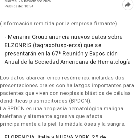
Martes, 25 noviembre 2025
Publicado: 10:54
Abri
(Información remitida por la empresa firmante)
- Menarini Group anuncia nuevos datos sobre
ELZONRIS (tagraxofusp-erzs) que se
presentarán en la 67ª Reunión y Exposición
Anual de la Sociedad Americana de Hematología
Los datos abarcan cinco resúmenes, incluidas dos
presentaciones orales con hallazgos importantes para
pacientes que viven con neoplasia blástica de células
dendríticas plasmocitoides (BPDCN).
La BPDCN es una neoplasia hematológica maligna
huérfana y altamente agresiva que afecta
principalmente a la piel, la médula ósea y la sangre.
FLORENCIA, Italia y
NUEVA YORK
,
25 de