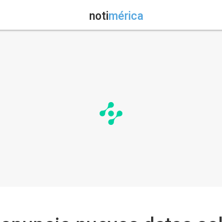
noti
mérica