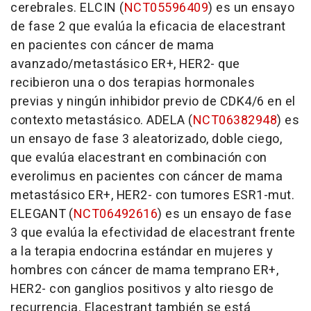
cerebrales. ELCIN (
NCT05596409
) es un ensayo
de fase 2 que evalúa la eficacia de elacestrant
en pacientes con cáncer de mama
avanzado/metastásico ER+, HER2- que
recibieron una o dos terapias hormonales
previas y ningún inhibidor previo de CDK4/6 en el
contexto metastásico. ADELA (
NCT06382948
) es
un ensayo de fase 3 aleatorizado, doble ciego,
que evalúa elacestrant en combinación con
everolimus en pacientes con cáncer de mama
metastásico ER+, HER2- con tumores ESR1-mut.
ELEGANT (
NCT06492616
) es un ensayo de fase
3 que evalúa la efectividad de elacestrant frente
a la terapia endocrina estándar en mujeres y
hombres con cáncer de mama temprano ER+,
HER2- con ganglios positivos y alto riesgo de
recurrencia. Elacestrant también se está