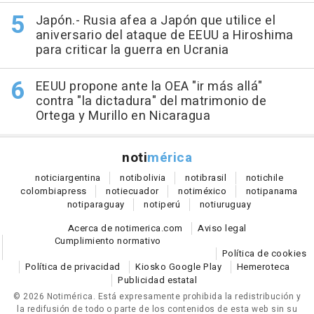
Japón.- Rusia afea a Japón que utilice el
aniversario del ataque de EEUU a Hiroshima
para criticar la guerra en Ucrania
EEUU propone ante la OEA "ir más allá"
contra "la dictadura" del matrimonio de
Ortega y Murillo en Nicaragua
noti
mérica
notici
argentina
noti
bolivia
noti
brasil
noti
chile
colombia
press
noti
ecuador
noti
méxico
noti
panama
noti
paraguay
noti
perú
noti
uruguay
Acerca de notimerica.com
Aviso legal
Cumplimiento normativo
Política de cookies
Política de privacidad
Kiosko Google Play
Hemeroteca
Publicidad estatal
© 2026 Notimérica.
Está expresamente prohibida la redistribución y
la redifusión de todo o parte de los contenidos de esta web sin su