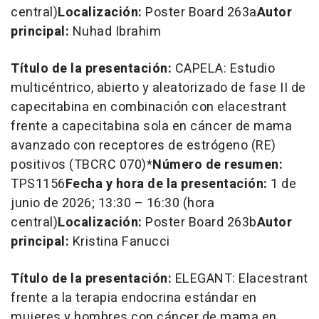
central)
Localización:
Poster Board 263a
Autor
principal:
Nuhad Ibrahim
Título de la presentación:
CAPELA: Estudio
multicéntrico, abierto y aleatorizado de fase II de
capecitabina en combinación con elacestrant
frente a capecitabina sola en cáncer de mama
avanzado con receptores de estrógeno (RE)
positivos (TBCRC 070)*
Número de resumen:
TPS1156
Fecha y hora de la presentación:
1 de
junio de 2026; 13:30 – 16:30 (hora
central)
Localización:
Poster Board 263b
Autor
principal:
Kristina Fanucci
Título de la presentación:
ELEGANT: Elacestrant
frente a la terapia endocrina estándar en
mujeres y hombres con cáncer de mama en