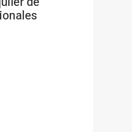
uiler de
ionales