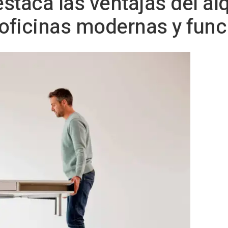
staca las ventajas del alq
 oficinas modernas y func