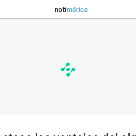
noti
mérica