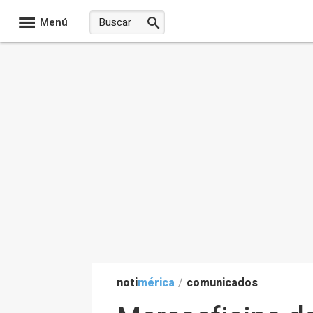
Menú
noti
mérica
/
comunicados