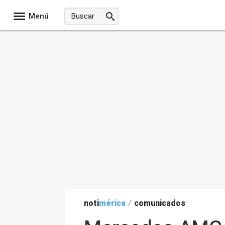
Menú
noti
mérica
/
comunicados