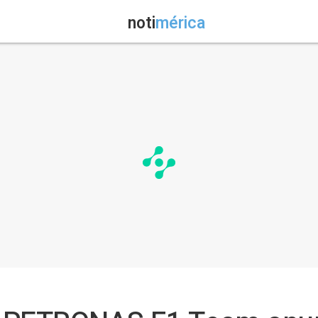
noti
mérica