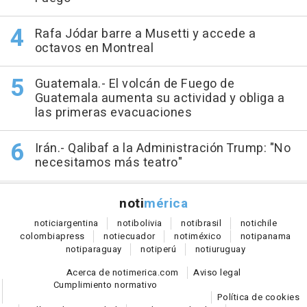
Rafa Jódar barre a Musetti y accede a
octavos en Montreal
Guatemala.- El volcán de Fuego de
Guatemala aumenta su actividad y obliga a
las primeras evacuaciones
Irán.- Qalibaf a la Administración Trump: "No
necesitamos más teatro"
noti
mérica
notici
argentina
noti
bolivia
noti
brasil
noti
chile
colombia
press
noti
ecuador
noti
méxico
noti
panama
noti
paraguay
noti
perú
noti
uruguay
Acerca de notimerica.com
Aviso legal
Cumplimiento normativo
Política de cookies