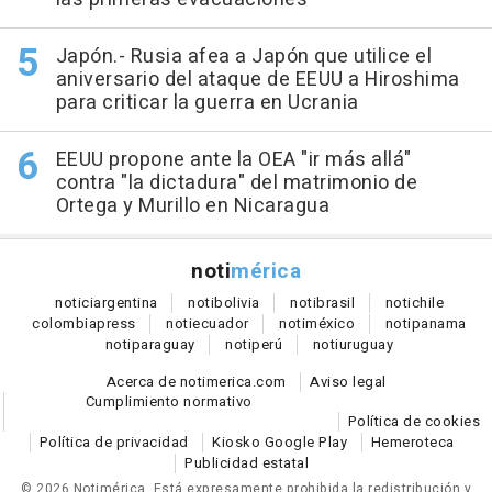
Japón.- Rusia afea a Japón que utilice el
aniversario del ataque de EEUU a Hiroshima
para criticar la guerra en Ucrania
EEUU propone ante la OEA "ir más allá"
contra "la dictadura" del matrimonio de
Ortega y Murillo en Nicaragua
noti
mérica
notici
argentina
noti
bolivia
noti
brasil
noti
chile
colombia
press
noti
ecuador
noti
méxico
noti
panama
noti
paraguay
noti
perú
noti
uruguay
Acerca de notimerica.com
Aviso legal
Cumplimiento normativo
Política de cookies
Política de privacidad
Kiosko Google Play
Hemeroteca
Publicidad estatal
© 2026 Notimérica.
Está expresamente prohibida la redistribución y