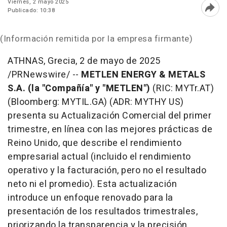
Viernes, 2 mayo 2025
Publicado: 10:38
Abri
(Información remitida por la empresa firmante)
ATHNAS, Grecia
,
2 de mayo de 2025
/PRNewswire/ --
METLEN ENERGY & METALS
S.A. (la "Compañía" y "METLEN")
(RIC: MYTr.AT)
(Bloomberg: MYTIL.GA) (ADR: MYTHY US)
presenta su Actualización Comercial del primer
trimestre, en línea con las mejores prácticas de
Reino Unido, que describe el rendimiento
empresarial actual (incluido el rendimiento
operativo y la facturación, pero no el resultado
neto ni el promedio). Esta actualización
introduce un enfoque renovado para la
presentación de los resultados trimestrales,
priorizando la transparencia y la precisión.