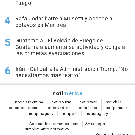
Fuego
Rafa Jódar barre a Musetti y accede a
octavos en Montreal
Guatemala.- El volcán de Fuego de
Guatemala aumenta su actividad y obliga a
las primeras evacuaciones
Irán.- Qalibaf a la Administración Trump: "No
necesitamos más teatro"
noti
mérica
notici
argentina
noti
bolivia
noti
brasil
noti
chile
colombia
press
noti
ecuador
noti
méxico
noti
panama
noti
paraguay
noti
perú
noti
uruguay
Acerca de notimerica.com
Aviso legal
Cumplimiento normativo
Política de cookies