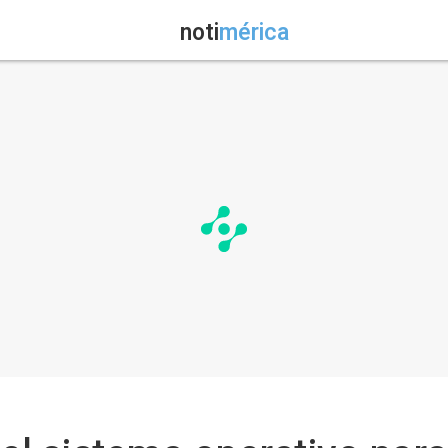
noti
mérica