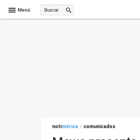
Menú
noti
mérica
/
comunicados