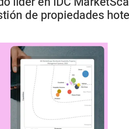
o líder en IDC MarketSca
tión de propiedades hotel