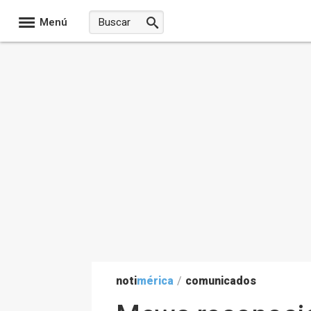
Menú
noti
mérica
/
comunicados