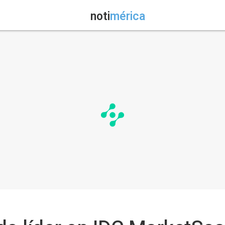
noti
mérica