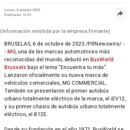
Lunes, 6 octubre 2025
Publicado: 12:51
Abri
(Información remitida por la empresa firmante)
BRUSELAS
,
6 de octubre de 2025
/PRNewswire/ -
-
MG
, una de las marcas automotrices más
reconocidas del mundo, debutó en
BusWorld
Brussels
bajo el lema "Encuentra tu más".
Lanzaron oficialmente su nueva marca de
vehículos comerciales, MG COMMERCIAL.
También se presentaron el primer autobús
urbano totalmente eléctrico de la marca, el iEV12,
y su primer chasis de autobús urbano totalmente
eléctrico, el B12E.
Desde su fundación en el año 1971, BusWorld se