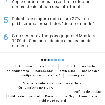
Apple durante unas horas tras detectar
contenido de abuso sexual infantil
Palantir se dispara más de un 27% tras
publicar unos resultados "de otro mundo"
Carlos Alcaraz tampoco jugará el Masters
1000 de Cincinnati debido a su lesión de
muñeca
noti
mérica
notici
argentina
noti
bolivia
noti
brasil
noti
chile
colombia
press
noti
ecuador
noti
méxico
noti
panama
noti
paraguay
noti
perú
noti
uruguay
Acerca de notimerica.com
Aviso legal
Cumplimiento normativo
Política de cookies
Política de privacidad
Kiosko Google Play
Hemeroteca
Publicidad estatal