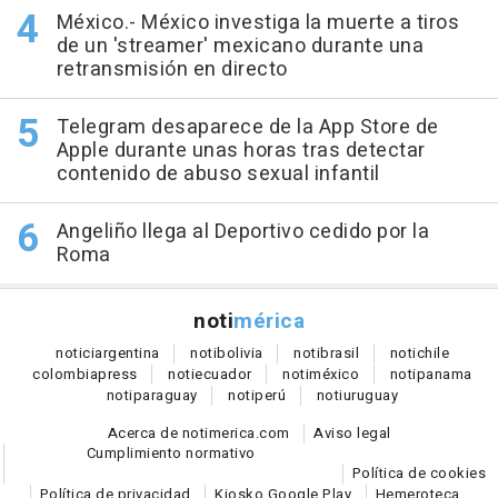
México.- México investiga la muerte a tiros
de un 'streamer' mexicano durante una
retransmisión en directo
Telegram desaparece de la App Store de
Apple durante unas horas tras detectar
contenido de abuso sexual infantil
Angeliño llega al Deportivo cedido por la
Roma
noti
mérica
notici
argentina
noti
bolivia
noti
brasil
noti
chile
colombia
press
noti
ecuador
noti
méxico
noti
panama
noti
paraguay
noti
perú
noti
uruguay
Acerca de notimerica.com
Aviso legal
Cumplimiento normativo
Política de cookies
Política de privacidad
Kiosko Google Play
Hemeroteca