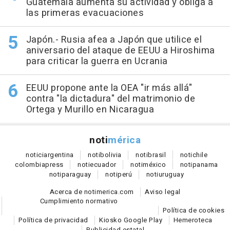
Guatemala aumenta su actividad y obliga a
las primeras evacuaciones
Japón.- Rusia afea a Japón que utilice el
aniversario del ataque de EEUU a Hiroshima
para criticar la guerra en Ucrania
EEUU propone ante la OEA "ir más allá"
contra "la dictadura" del matrimonio de
Ortega y Murillo en Nicaragua
noti
mérica
notici
argentina
noti
bolivia
noti
brasil
noti
chile
colombia
press
noti
ecuador
noti
méxico
noti
panama
noti
paraguay
noti
perú
noti
uruguay
Acerca de notimerica.com
Aviso legal
Cumplimiento normativo
Política de cookies
Política de privacidad
Kiosko Google Play
Hemeroteca
Publicidad estatal