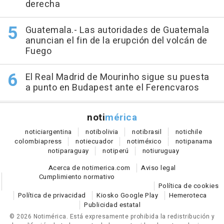
derecha
Guatemala.- Las autoridades de Guatemala
anuncian el fin de la erupción del volcán de
Fuego
El Real Madrid de Mourinho sigue su puesta
a punto en Budapest ante el Ferencvaros
noti
mérica
notici
argentina
noti
bolivia
noti
brasil
noti
chile
colombia
press
noti
ecuador
noti
méxico
noti
panama
noti
paraguay
noti
perú
noti
uruguay
Acerca de notimerica.com
Aviso legal
Cumplimiento normativo
Política de cookies
Política de privacidad
Kiosko Google Play
Hemeroteca
Publicidad estatal
© 2026 Notimérica.
Está expresamente prohibida la redistribución y