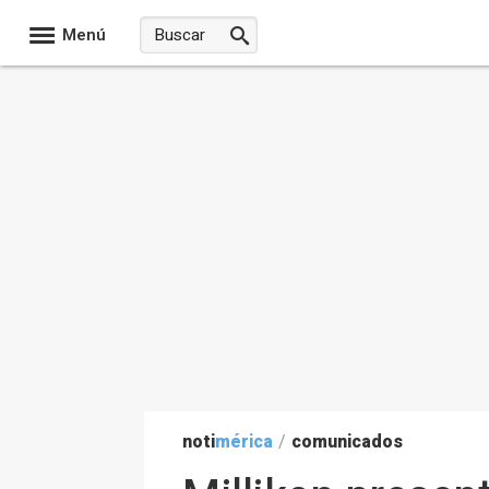
Menú
noti
mérica
/
comunicados