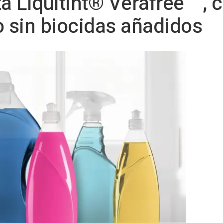
ta Liquitint® Verafree™, 
o sin biocidas añadidos