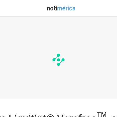
noti
mérica